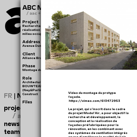
ABC MODUL'AIR DUMONT
/ aac + reuse
Project
Recherche et développement, conception et
réalisation de la rénovation durable accélérée en
milieu occupé
Address
Avenue Dumont n°28-30 à Woluwé Saint- Lambert
Client
Alliance Bruxelloise Coopérative scrl - SLRB
Phase
Montage du protype façade.
Role
Architecture, participation et coordination du
BOUWTEAM avec les bureaux d’études WOW
(Ney&Partners), Ecorce, DELTA GC et l’entreprise TS
Video du montage du protype
FR
|
NL
Construct
façade.
https://vimeo.com/613472953
Files
projects
Le projet, qui s’inscrit dans le cadre
du projet Modul’Air, a pour objectif la
/ abc modul'air dumont
recherche et développement, la
conception et la réalisation de
news
façades préfabriquées pour la
rénovation, en les combinant avec
team
des systèmes de ventilation intégrés
en vue d’améliorer la qualité de l’air