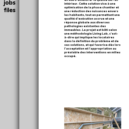
jobs
intérieur. Cette solution vise à une
optimisation de la phase chantier et
files
une réduction des nuisances envers
les habitants, tout en permettant une
qualité d’exécution accrue et une
réponse globale aux diverses
pathologies existantes des
immeubles. Le projet est bâti selon
une méthodologie Living Lab, c’est-
à-dire qui implique les locataires
dans la définition du problème et de
ses solutions, et qui favorise dès lors
l’acceptation et l’appropriation au
préalable des interventions en milieu
occupé.