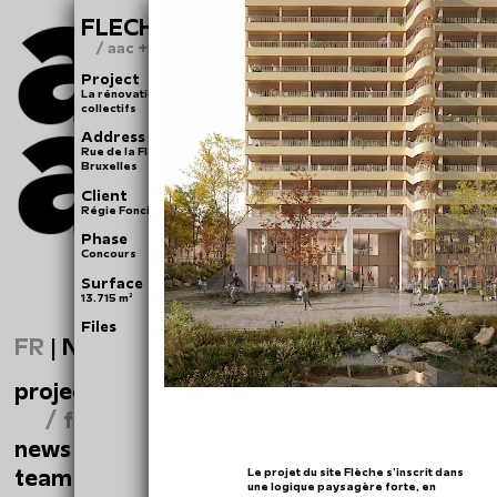
FLECHE
/ aac + reuse
Project
La rénovation énergétique d’un immeuble de logements
collectifs
Address
Rue de la Flèche 5-7, rue Frontispice 29 à 39,1000
Bruxelles
Client
Régie Foncière de la ville de Bruxelles
Phase
Concours
Surface
13.715 m²
Files
FR
|
NL
projects
/ fleche
news
team
Le projet du site Flèche s’inscrit dans
une logique paysagère forte, en