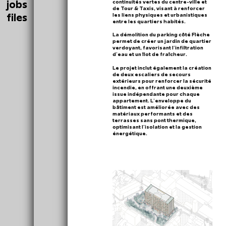
jobs
continuités vertes du centre-ville et
de Tour & Taxis, visant à renforcer
files
les liens physiques et urbanistiques
entre les quartiers habités.
La démolition du parking côté Flèche
permet de créer un jardin de quartier
verdoyant, favorisant l'infiltration
d'eau et un îlot de fraîcheur.
Le projet inclut également la création
de deux escaliers de secours
extérieurs pour renforcer la sécurité
incendie, en offrant une deuxième
issue indépendante pour chaque
appartement. L'enveloppe du
bâtiment est améliorée avec des
matériaux performants et des
terrasses sans pont thermique,
optimisant l'isolation et la gestion
énergétique.