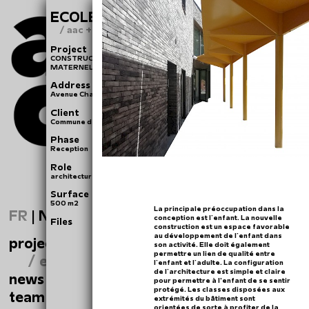
ECOLE CHAZAL
/ aac + rebuild
Project
CONSTRUCTION D’UNE NOUVELLE ECOLE
MATERNELLE PASSIVE
Address
Avenue Chazal 181-183; 1030 Schaerbeek
Client
Commune de Schaerbeek
Phase
Reception
Role
architecture et coordination
Surface
500 m2
La principale préoccupation dans la
FR
|
NL
conception est l'enfant. La nouvelle
Files
construction est un espace favorable
au développement de l'enfant dans
projects
son activité. Elle doit également
permettre un lien de qualité entre
/ ecole chazal
l'enfant et l'adulte. La configuration
de l'architecture est simple et claire
news
pour permettre à l’enfant de se sentir
protégé. Les classes disposées aux
team
extrémités du bâtiment sont
orientées de sorte à profiter de la