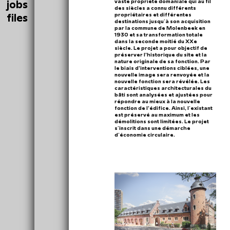
jobs
vaste propriété domaniale qui au fil
des siècles a connu différents
files
propriétaires et différentes
destinations jusqu'à son acquisition
par la commune de Molenbeek en
1930 et sa transformation totale
dans la seconde moitié du XXe
siècle. Le projet a pour objectif de
préserver l’historique du site et la
nature originale de sa fonction. Par
le biais d’interventions ciblées, une
nouvelle image sera renvoyée et la
nouvelle fonction sera révélée. Les
caractéristiques architecturales du
bâti sont analysées et ajustées pour
répondre au mieux à la nouvelle
fonction de l’édifice. Ainsi, l'existant
est préservé au maximum et les
démolitions sont limitées. Le projet
s'inscrit dans une démarche
d'économie circulaire.