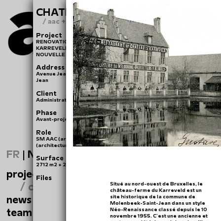
CHATEAU DU KARREVELD
/ aac + heritage
Project
RENOVATION COMPLETE DU CHATEAU-FERME
KARREVELD, CREATION D’UNE BRASSERIE ET D’UNE
NOUVELLE SALLE DE SPECTACLE
Address
Avenue Jean de la Hoese 3 à 1080, Molenbeek-Saint-
Jean
Client
Administration communale de Molenbeek-Saint-Jean
Phase
Avant-projet
Role
SM AAC (architecture et patrimoine) - RESERVOIR A
(architecture et paysage)
FR
|
NL
Surface
2712 m2 + 27.632 m2 d’espaces extérieures
projects
Files
/ chateau du karreveld
Situé au nord-ouest de Bruxelles, le
château-ferme du Karreveld est un
news
site historique de la commune de
Molenbeek-Saint-Jean dans un style
team
Néo-Renaissance classé depuis le 10
novembre 1955. C'est une ancienne et