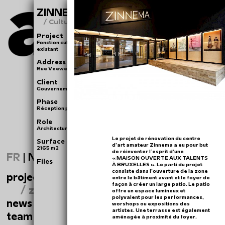
ZINNEMA ANDERLECHT
/ Culture & participation
Project
Fonction culturelle - rénovation d'un centre culturel
existant
Address
Rue Veeweyde 24-26, 1070 Anderlecht
Client
Gouvernement Flamand
Phase
Réception provisoire
Role
Architecture
Le projet de rénovation du centre
Surface
d’art amateur Zinnema a eu pour but
2165 m2
de réinventer l'esprit d’une
FR
|
NL
« MAISON OUVERTE AUX TALENTS
Files
À BRUXELLES ». Le parti du projet
consiste dans l’ouverture de la zone
projects
entre le bâtiment avant et le foyer de
façon à créer un large patio. Le patio
/ zinnema anderlecht
offre un espace lumineux et
polyvalent pour les performances,
news
worshops ou expositions des
artistes. Une terrasse est également
team
aménagée à proximité du foyer.